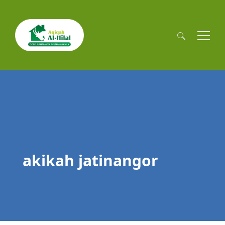
Cari
untuk:
akikah jatinangor