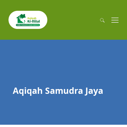
Cari
untuk:
Aqiqah Samudra Jaya