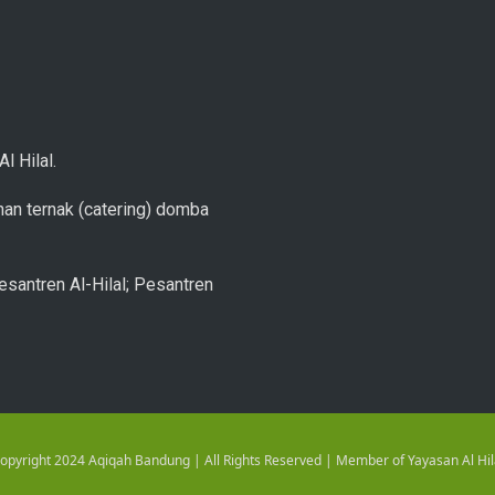
l Hilal.
an ternak (catering) domba
esantren Al-Hilal; Pesantren
opyright 2024 Aqiqah Bandung | All Rights Reserved | Member of Yayasan Al Hil