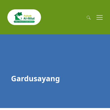
Cari
untuk:
Gardusayang