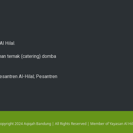
l Hilal.
an ternak (catering) domba
esantren Al-Hilal; Pesantren
opyright 2024 Aqiqah Bandung | All Rights Reserved | Member of Yayasan Al Hil