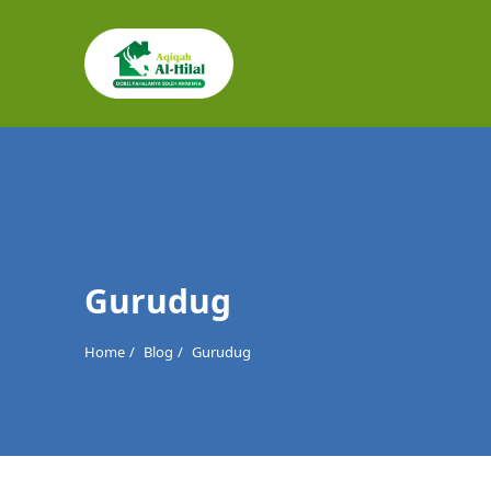
Cari
untuk:
Gurudug
Home
Blog
Gurudug