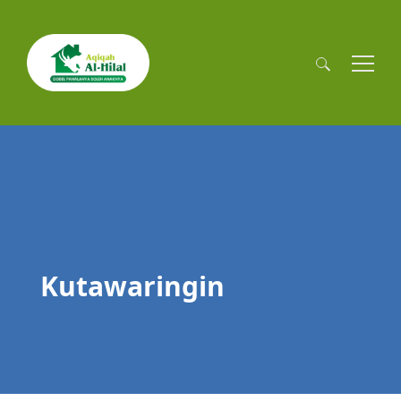
Cari
untuk:
Kutawaringin