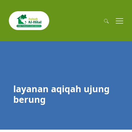
Cari
untuk:
layanan aqiqah ujung
berung