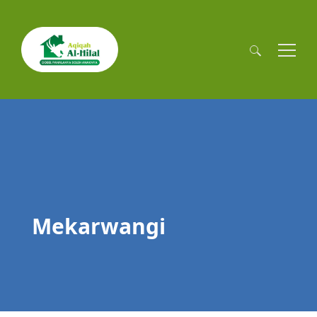
Cari
untuk:
Mekarwangi