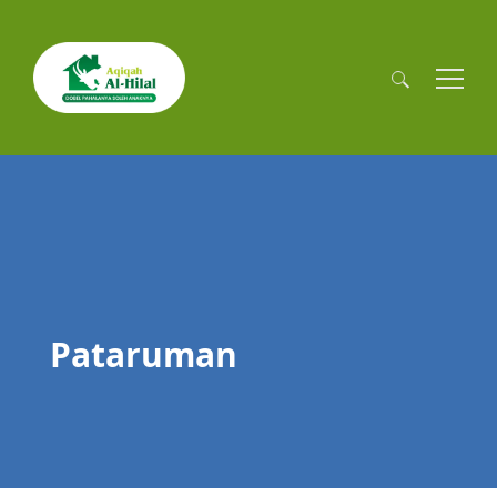
Cari
untuk:
Pataruman