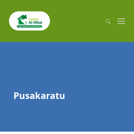
Cari
untuk:
Pusakaratu