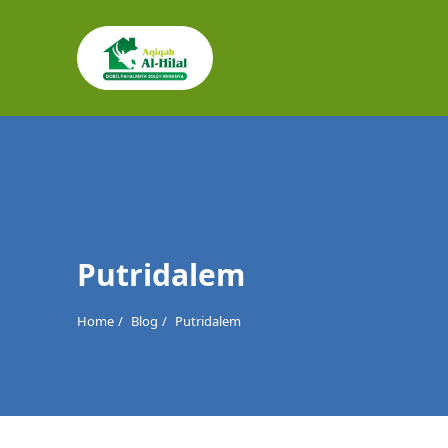
Cari
untuk:
Putridalem
Home
Blog
Putridalem