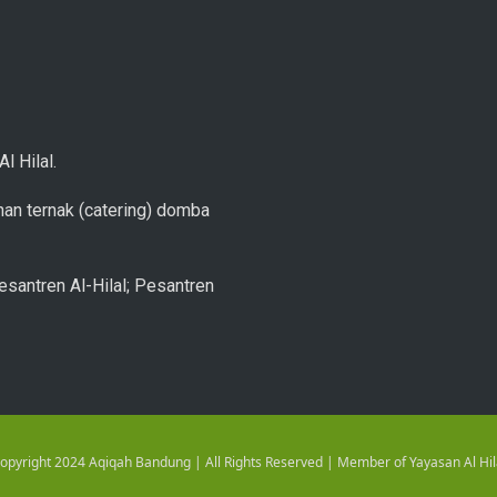
l Hilal.
an ternak (catering) domba
esantren Al-Hilal; Pesantren
opyright 2024 Aqiqah Bandung | All Rights Reserved | Member of Yayasan Al Hil