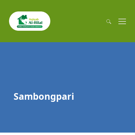
Cari
untuk:
Sambongpari