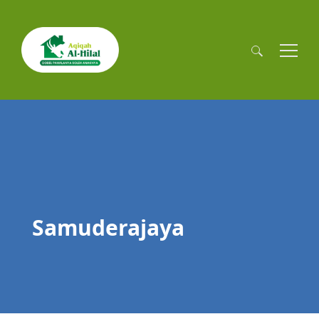
Cari
untuk:
Samuderajaya