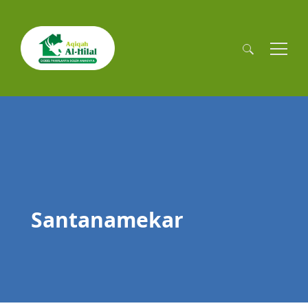
Cari
untuk:
Santanamekar