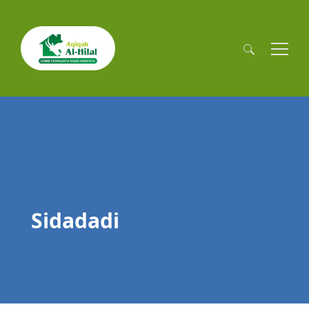
Cari
untuk:
Sidadadi