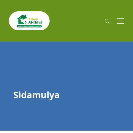
Cari
untuk:
Sidamulya