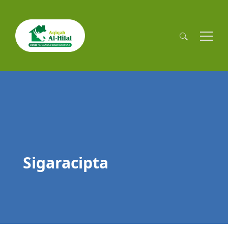
Cari
untuk:
Sigaracipta