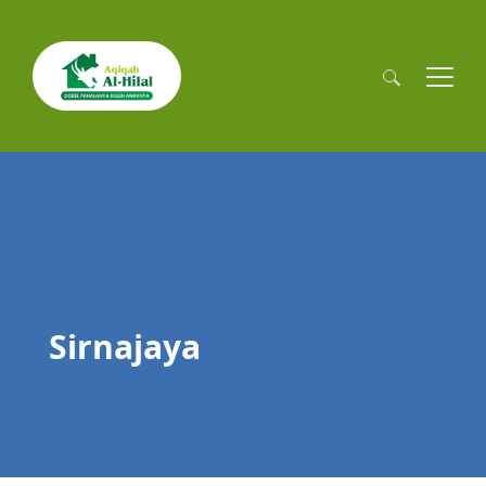
Cari
untuk:
Sirnajaya