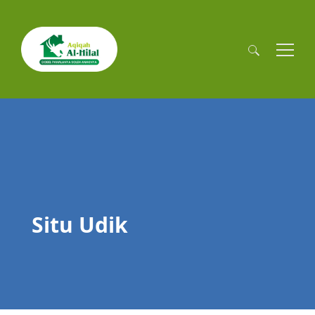
Cari
untuk:
Situ Udik