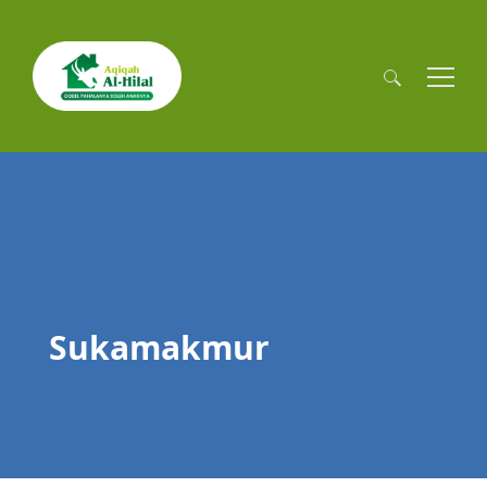
Cari
untuk:
Sukamakmur