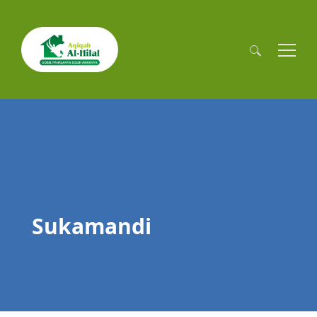
Cari
untuk:
Sukamandi