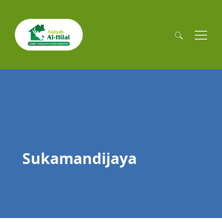
Cari
untuk:
Sukamandijaya