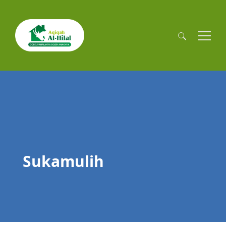
Cari
untuk:
Sukamulih