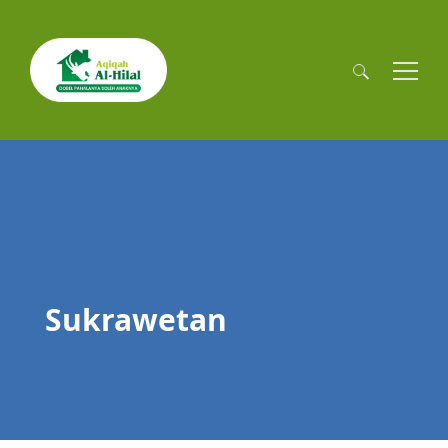
Cari
untuk:
Sukrawetan