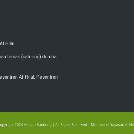
l Hilal.
an ternak (catering) domba
esantren Al-Hilal; Pesantren
opyright 2024 Aqiqah Bandung | All Rights Reserved | Member of Yayasan Al Hil