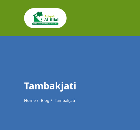
Cari
untuk:
Tambakjati
Home
Blog
Tambakjati