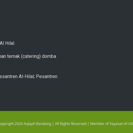
l Hilal.
an ternak (catering) domba
esantren Al-Hilal; Pesantren
opyright 2024 Aqiqah Bandung | All Rights Reserved | Member of Yayasan Al Hil