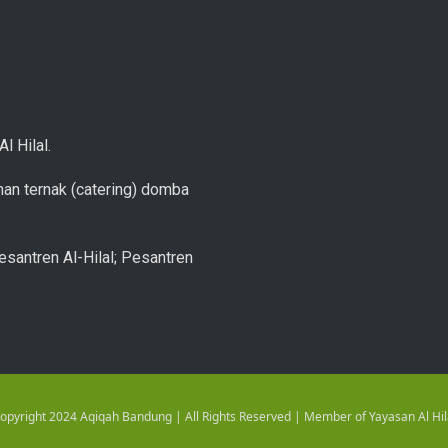
l Hilal.
an ternak (catering) domba
esantren Al-Hilal; Pesantren
opyright 2024 Aqiqah Bandung | All Rights Reserved | Member of Yayasan Al Hil