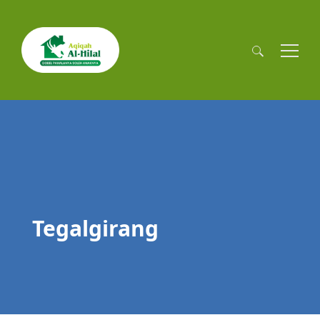
Cari
untuk:
Tegalgirang