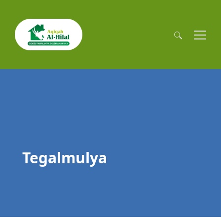
Cari
untuk:
Tegalmulya