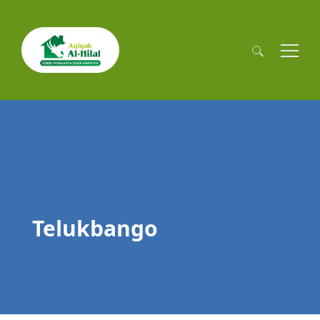
Cari
untuk:
Telukbango