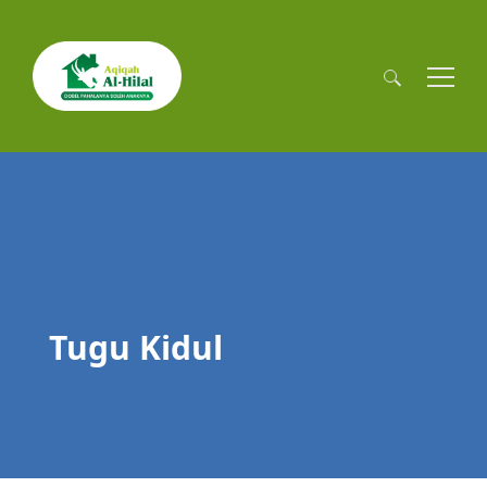
Cari
untuk:
Tugu Kidul