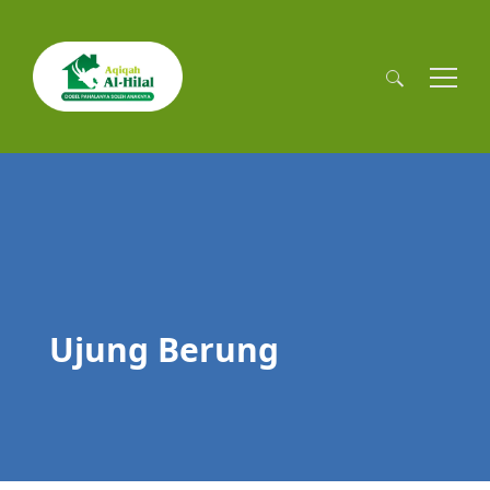
Cari
untuk:
Ujung Berung