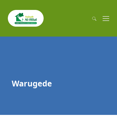
Cari
untuk:
Warugede