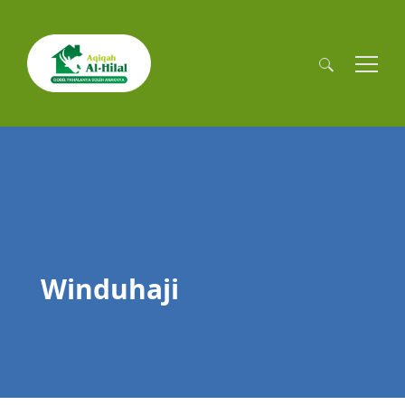
Cari
untuk:
Winduhaji