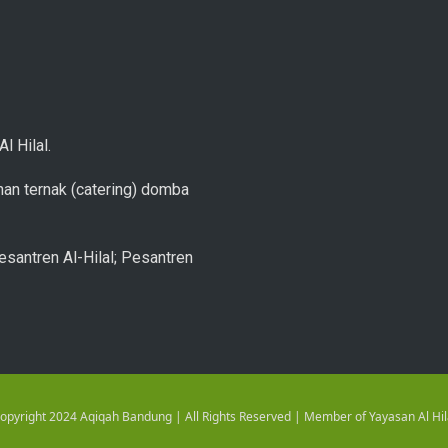
l Hilal.
an ternak (catering) domba
esantren Al-Hilal; Pesantren
opyright 2024 Aqiqah Bandung | All Rights Reserved | Member of Yayasan Al Hil