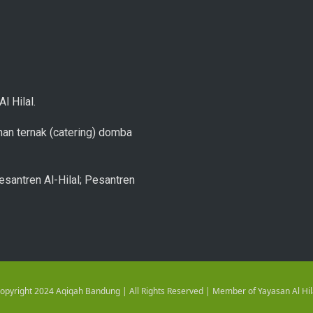
l Hilal.
an ternak (catering) domba
esantren Al-Hilal; Pesantren
opyright 2024 Aqiqah Bandung | All Rights Reserved | Member of Yayasan Al Hil