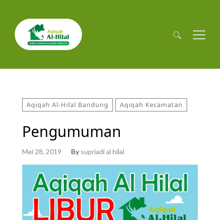
Cari
untuk:
Aqiqah Al-Hilal Bandung
Aqiqah Kecamatan
Pengumuman
Mei 28, 2019
By
supriadi al hilal