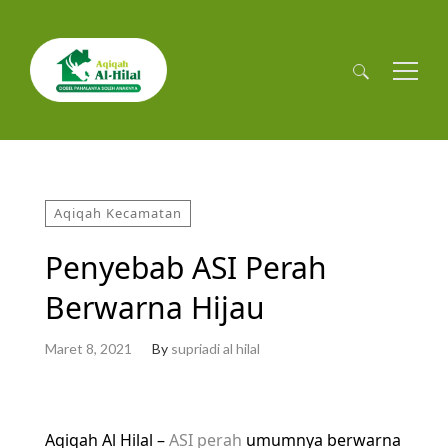
Cari
untuk:
Aqiqah Kecamatan
Penyebab ASI Perah
Berwarna Hijau
Maret 8, 2021
By
supriadi al hilal
Aqiqah Al Hilal –
ASI perah
umumnya berwarna